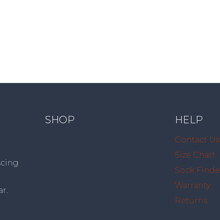
SHOP
HELP
Contact Us
Size Chart
scing
Sock Finde
Warranty
ar.
Returns