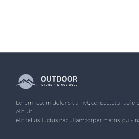
Lorem ipsum dolor sit amet, consectetur adipi
elit. Ut
elit tellus, luctus nec ullamcorper mattis, pulvin