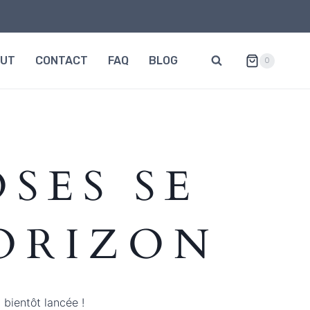
OUT
CONTACT
FAQ
BLOG
0
SES SE
HORIZON
 bientôt lancée !