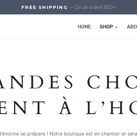
FREE SHIPPING
— On all orders $50+
HOME
SHOP
AB
ANDES CHO
ENT À L’
énorme se prépare ! Notre boutique est en chantier et sera