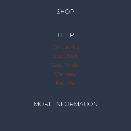
SHOP
HELP
Contact Us
Size Chart
Sock Finder
Warranty
Returns
MORE INFORMATION