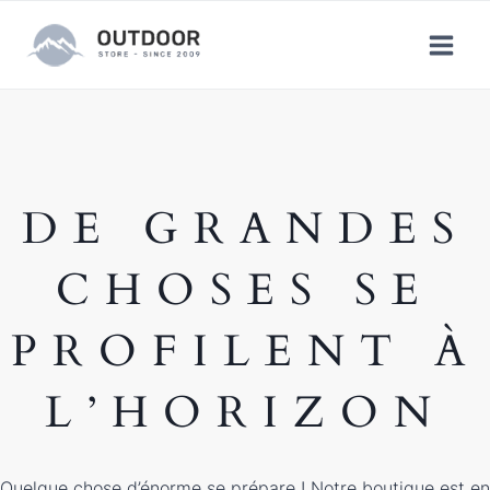
Aller
au
contenu
DE GRANDES
CHOSES SE
PROFILENT À
L’HORIZON
Quelque chose d’énorme se prépare ! Notre boutique est en