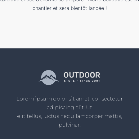
chantier et sera bientôt lancée !
Lorem ipsum dolor sit amet, consectetur
adipiscing elit. Ut
elit tellus, luctus nec ullamcorper mattis,
pulvinar.