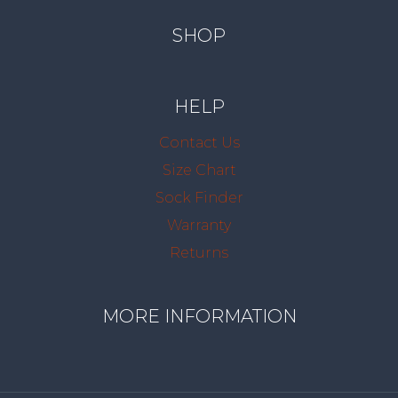
SHOP
HELP
Contact Us
Size Chart
Sock Finder
Warranty
Returns
MORE INFORMATION