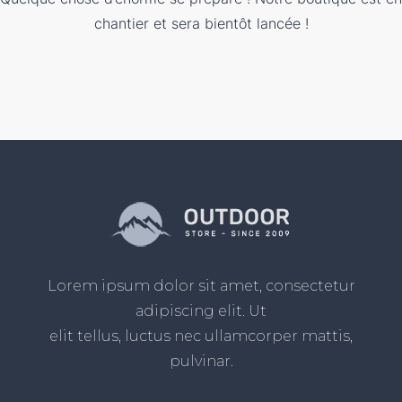
chantier et sera bientôt lancée !
Lorem ipsum dolor sit amet, consectetur
adipiscing elit. Ut
elit tellus, luctus nec ullamcorper mattis,
pulvinar.