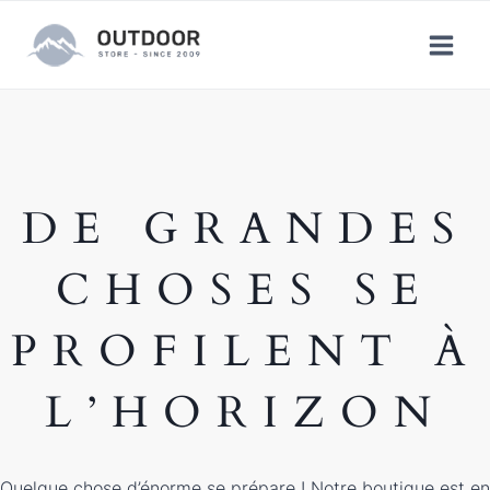
Aller
au
contenu
DE GRANDES
CHOSES SE
PROFILENT À
L’HORIZON
Quelque chose d’énorme se prépare ! Notre boutique est en