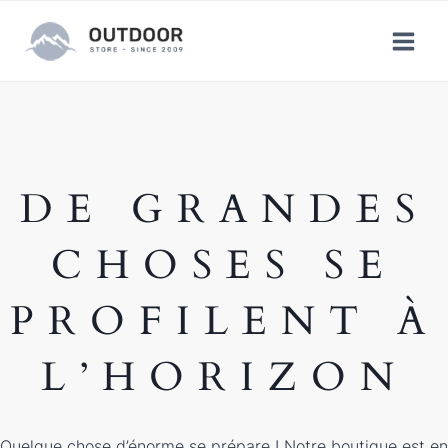
Aller
au
contenu
DE GRANDES
CHOSES SE
PROFILENT À
L’HORIZON
Quelque chose d’énorme se prépare ! Notre boutique est en