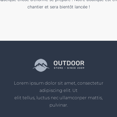
chantier et sera bientôt lancée !
Lorem ipsum dolor sit amet, consectetur
adipiscing elit. Ut
elit tellus, luctus nec ullamcorper mattis,
pulvinar.