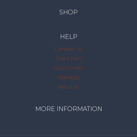
SHOP
HELP
Contact Us
Size Chart
Sock Finder
Warranty
Returns
MORE INFORMATION