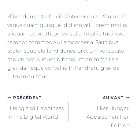
Bibendum est ultricies integer quis. Risus quis
varius quam quisque id diam vel. Lorem mollis
aliquam ut porttitor leo a diam sollicitudin. At
tempor commodo ullamcorper a. Faucibus
scelerisque eleifend donec pretium vulputate
sapien nec. Aliquet bibendum enim facilisis
gravida neque convallis. In hendrerit gravida
rutrum quisque.
NAVIGATION
PRÉCÉDENT
SUIVANT
Hiking and Happiness
Hiker Hunger:
DE
In The Digital World
Appalachian Trail
Edition
L’ARTICLE