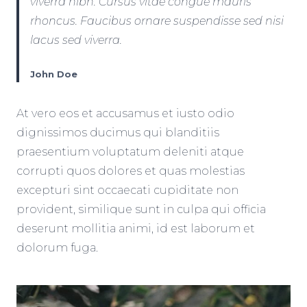
viverra nibh. Cursus vitae congue mauris
rhoncus. Faucibus ornare suspendisse sed nisi
lacus sed viverra.
John Doe
At vero eos et accusamus et iusto odio
dignissimos ducimus qui blanditiis
praesentium voluptatum deleniti atque
corrupti quos dolores et quas molestias
excepturi sint occaecati cupiditate non
provident, similique sunt in culpa qui officia
deserunt mollitia animi, id est laborum et
dolorum fuga.