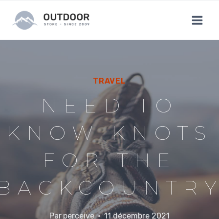
Aller
au
contenu
TRAVEL
NEED TO
KNOW KNOTS
FOR THE
BACKCOUNTR
Par
perceive
11 décembre 2021