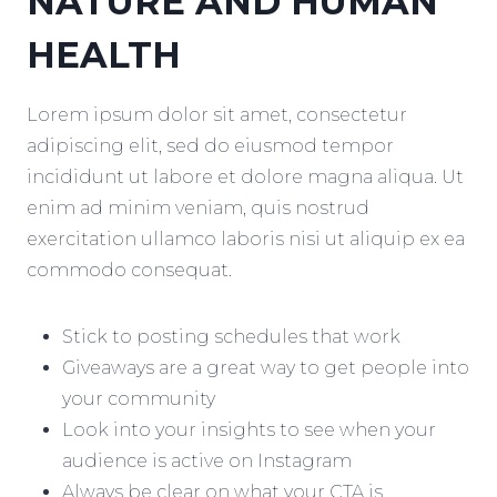
NATURE AND HUMAN
HEALTH
Lorem ipsum dolor sit amet, consectetur
adipiscing elit, sed do eiusmod tempor
incididunt ut labore et dolore magna aliqua. Ut
enim ad minim veniam, quis nostrud
exercitation ullamco laboris nisi ut aliquip ex ea
commodo consequat.
Stick to posting schedules that work
Giveaways are a great way to get people into
your community
Look into your insights to see when your
audience is active on Instagram
Always be clear on what your CTA is