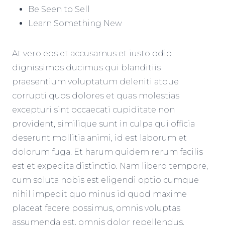
Be Seen to Sell
Learn Something New
At vero eos et accusamus et iusto odio
dignissimos ducimus qui blanditiis
praesentium voluptatum deleniti atque
corrupti quos dolores et quas molestias
excepturi sint occaecati cupiditate non
provident, similique sunt in culpa qui officia
deserunt mollitia animi, id est laborum et
dolorum fuga. Et harum quidem rerum facilis
est et expedita distinctio. Nam libero tempore,
cum soluta nobis est eligendi optio cumque
nihil impedit quo minus id quod maxime
placeat facere possimus, omnis voluptas
assumenda est, omnis dolor repellendus.