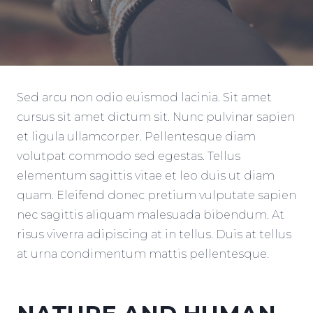
Sed arcu non odio euismod lacinia. Sit amet
cursus sit amet dictum sit. Nunc pulvinar sapien
et ligula ullamcorper. Pellentesque diam
volutpat commodo sed egestas. Tellus
elementum sagittis vitae et leo duis ut diam
quam. Eleifend donec pretium vulputate sapien
nec sagittis aliquam malesuada bibendum. At
risus viverra adipiscing at in tellus. Duis at tellus
at urna condimentum mattis pellentesque.