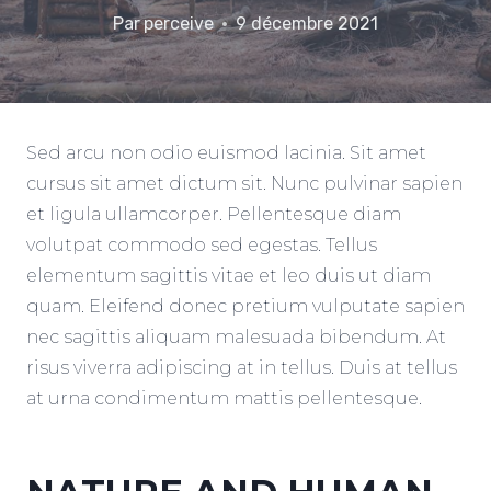
Par
perceive
9 décembre 2021
Sed arcu non odio euismod lacinia. Sit amet
cursus sit amet dictum sit. Nunc pulvinar sapien
et ligula ullamcorper. Pellentesque diam
volutpat commodo sed egestas. Tellus
elementum sagittis vitae et leo duis ut diam
quam. Eleifend donec pretium vulputate sapien
nec sagittis aliquam malesuada bibendum. At
risus viverra adipiscing at in tellus. Duis at tellus
at urna condimentum mattis pellentesque.