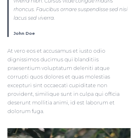
viverra nibh. Cursus vitae congue mauris
rhoncus. Faucibus ornare suspendisse sed nisi
lacus sed viverra.
John Doe
At vero eos et accusamus et iusto odio
dignissimos ducimus qui blanditiis
praesentium voluptatum deleniti atque
corrupti quos dolores et quas molestias
excepturi sint occaecati cupiditate non
provident, similique sunt in culpa qui officia
deserunt mollitia animi, id est laborum et
dolorum fuga.