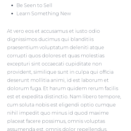
Be Seen to Sell
Learn Something New
At vero eos et accusamus et iusto odio
dignissimos ducimus qui blanditiis
praesentium voluptatum deleniti atque
corrupti quos dolores et quas molestias
excepturi sint occaecati cupiditate non
provident, similique sunt in culpa qui officia
deserunt mollitia animi, id est laborum et
dolorum fuga. Et harum quidem rerum facilis
est et expedita distinctio. Nam libero tempore,
cum soluta nobis est eligendi optio cumque
nihil impedit quo minus id quod maxime
placeat facere possimus, omnis voluptas
assumenda est, omnis dolor repellendus.