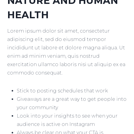
NATURE AND HUMAN
HEALTH
Lorem ipsum dolor sit amet, consectetur
adipiscing elit, sed do eiusmod tempor
incididunt ut labore et dolore magna aliqua. Ut
enim ad minim veniam, quis nostrud
exercitation ullamco laboris nisi ut aliquip ex ea
commodo consequat.
Stick to posting schedules that work
Giveaways are a great way to get people into
your community
Look into your insights to see when your
audience is active on Instagram
Always be clear on what your CTA is