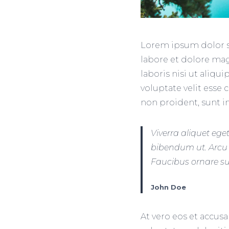
Lorem ipsum dolor si
labore et dolore mag
laboris nisi ut aliq
voluptate velit esse 
non proident, sunt in
Viverra aliquet ege
bibendum ut. Arcu 
Faucibus ornare sus
John Doe
At vero eos et accus