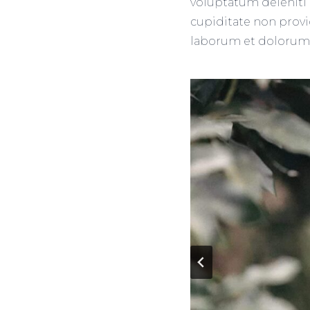
voluptatum deleniti 
cupiditate non provid
laborum et dolorum 