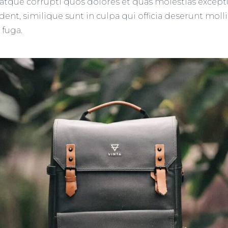
atque corrupti quos dolores et quas molestias exceptu
ent, similique sunt in culpa qui officia deserunt mollit
fuga.