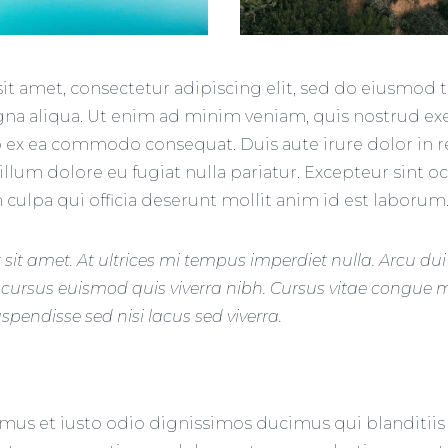
t amet, consectetur adipiscing elit, sed do eiusmod 
na aliqua. Ut enim ad minim veniam, quis nostrud ex
uip ex ea commodo consequat. Duis aute irure dolor in 
cillum dolore eu fugiat nulla pariatur. Excepteur sint 
 culpa qui officia deserunt mollit anim id est laborum
t sit amet. At ultrices mi tempus imperdiet nulla. Arcu dui
cursus euismod quis viverra nibh. Cursus vitae congue 
pendisse sed nisi lacus sed viverra.
amus et iusto odio dignissimos ducimus qui blanditii