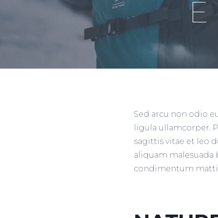
E
Sed arcu non odio eu
ligula ullamcorper.
sagittis vitae et le
aliquam malesuada bib
condimentum mattis