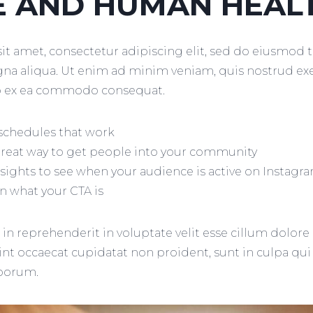
E AND HUMAN HEAL
t amet, consectetur adipiscing elit, sed do eiusmod 
na aliqua. Ut enim ad minim veniam, quis nostrud ex
uip ex ea commodo consequat.
 schedules that work
great way to get people into your community
nsights to see when your audience is active on Instagr
n what your CTA is
 in reprehenderit in voluptate velit esse cillum dolore 
int occaecat cupidatat non proident, sunt in culpa qui 
aborum.