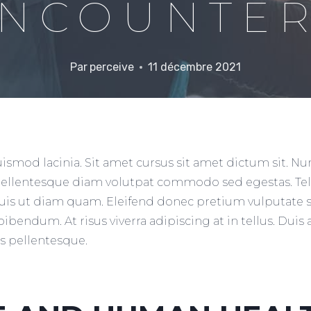
NCOUNTE
Par
perceive
11 décembre 2021
ismod lacinia. Sit amet cursus sit amet dictum sit. Nu
 Pellentesque diam volutpat commodo sed egestas. T
o duis ut diam quam. Eleifend donec pretium vulputate s
endum. At risus viverra adipiscing at in tellus. Duis a
 pellentesque.