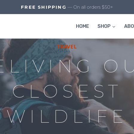
FREE SHIPPING
— On all orders $50+
HOME
SHOP
AB
TRAVEL
ELIVING O
CLOSEST
WILDLIFE