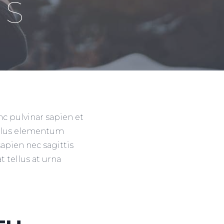
RS
nc pulvinar sapien et
ellus elementum
apien nec sagittis
t tellus at urna