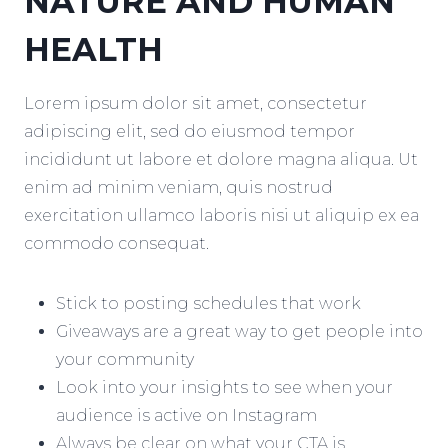
NATURE AND HUMAN
HEALTH
Lorem ipsum dolor sit amet, consectetur
adipiscing elit, sed do eiusmod tempor
incididunt ut labore et dolore magna aliqua. Ut
enim ad minim veniam, quis nostrud
exercitation ullamco laboris nisi ut aliquip ex ea
commodo consequat.
Stick to posting schedules that work
Giveaways are a great way to get people into
your community
Look into your insights to see when your
audience is active on Instagram
Always be clear on what your CTA is