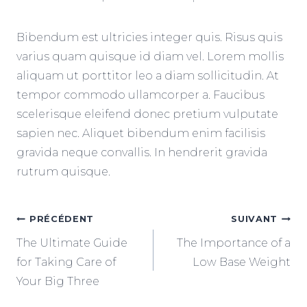
Bibendum est ultricies integer quis. Risus quis
varius quam quisque id diam vel. Lorem mollis
aliquam ut porttitor leo a diam sollicitudin. At
tempor commodo ullamcorper a. Faucibus
scelerisque eleifend donec pretium vulputate
sapien nec. Aliquet bibendum enim facilisis
gravida neque convallis. In hendrerit gravida
rutrum quisque.
NAVIGATION
PRÉCÉDENT
SUIVANT
The Ultimate Guide
The Importance of a
DE
for Taking Care of
Low Base Weight
Your Big Three
L’ARTICLE