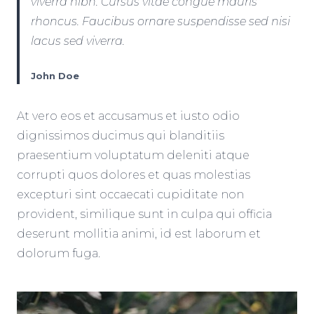
viverra nibh. Cursus vitae congue mauris
rhoncus. Faucibus ornare suspendisse sed nisi
lacus sed viverra.
John Doe
At vero eos et accusamus et iusto odio
dignissimos ducimus qui blanditiis
praesentium voluptatum deleniti atque
corrupti quos dolores et quas molestias
excepturi sint occaecati cupiditate non
provident, similique sunt in culpa qui officia
deserunt mollitia animi, id est laborum et
dolorum fuga.