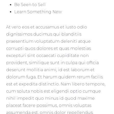
Be Seen to Sell
Learn Something New
At vero eos et accusamus et iusto odio
dignissimos ducimus qui blanditiis
praesentium voluptatum deleniti atque
corrupti quos dolores et quas molestias
excepturi sint occaecati cupiditate non
provident, similique sunt in culpa qui officia
deserunt mollitia animi, id est laborum et
dolorum fuga. Et harum quidem rerum facilis
est et expedita distinctio. Nam libero tempore,
cum soluta nobis est eligendi optio cumque
nihil impedit quo minus id quod maxime
placeat facere possimus, omnis voluptas
assumenda est, omnis dolor repellendus.