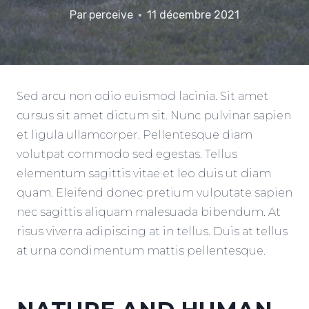
Par
perceive
11 décembre 2021
Sed arcu non odio euismod lacinia. Sit amet
cursus sit amet dictum sit. Nunc pulvinar sapien
et ligula ullamcorper. Pellentesque diam
volutpat commodo sed egestas. Tellus
elementum sagittis vitae et leo duis ut diam
quam. Eleifend donec pretium vulputate sapien
nec sagittis aliquam malesuada bibendum. At
risus viverra adipiscing at in tellus. Duis at tellus
at urna condimentum mattis pellentesque.